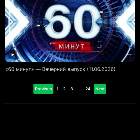
«60 минут» — Вечерний выпуск (11.06.2026)
Пагинация
Previous
1
2
3
…
24
Next
записей