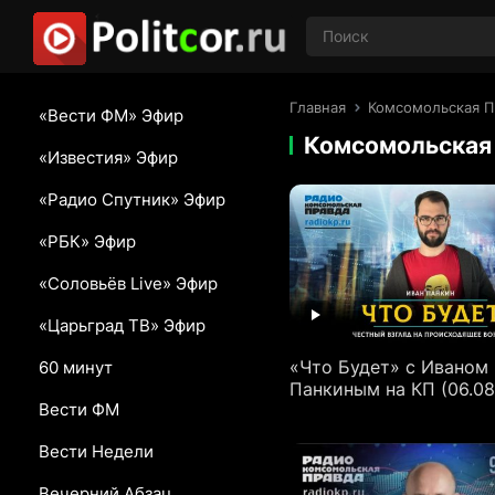
Главная
Комсомольская П
«Вести ФМ» Эфир
Комсомольская
«Известия» Эфир
«Радио Спутник» Эфир
«РБК» Эфир
«Соловьёв Live» Эфир
«Царьград ТВ» Эфир
«Что Будет» с Иваном
60 минут
Панкиным на КП (06.08
Вести ФМ
Вести Недели
Вечерний Абзац