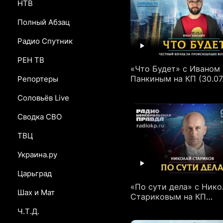
НТВ
Полный Абзац
Радио Спутник
РЕН ТВ
«Что Будет» с Иваном
Панкиным на КП (30.07
Репортеры
Соловьёв Live
Сводка СВО
ТВЦ
Украина.ру
Царьград
«По сути дела» с Ник
Шах и Мат
Стариковым на КП
(28.07.2026)
Ч.Т.Д.