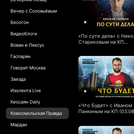
Вечер с Соловьёвым
Бесогон
Видеоблоги
«По сути дела» с Ник
Стариковым на КП
Вован и Лексус
(04.08.2026)
Гаспарян
Говорит Москва
Звезда
Изолента Live
Кеосаян Daily
«Что Будет» с Иваном
Панкиным на КП (03.08
Комсомольская Правда
Мардан