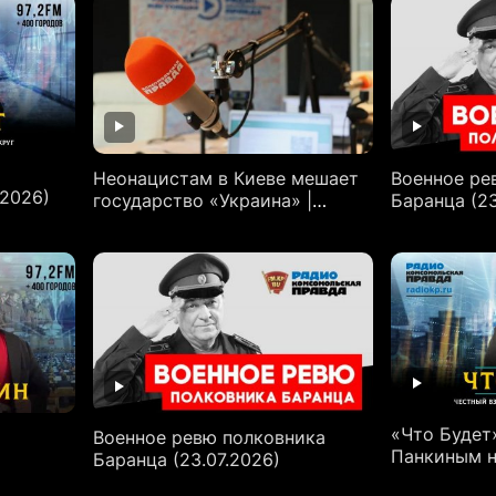
Неонацистам в Киеве мешает
Военное ре
.2026)
государство «Украина» |
Баранца (23
Андрей Берсенев и Максим
Карев
«Что Будет
Военное ревю полковника
Панкиным н
Баранца (23.07.2026)