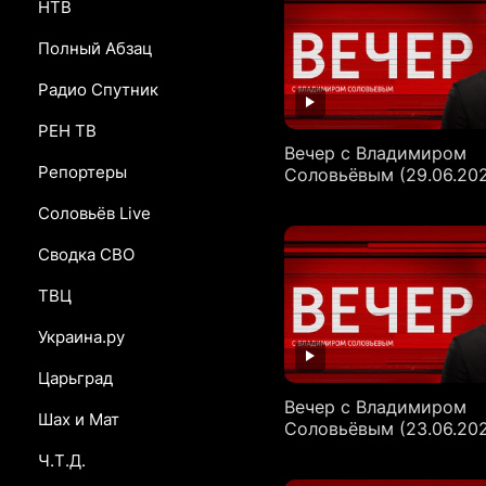
НТВ
Полный Абзац
Радио Спутник
РЕН ТВ
Вечер с Владимиром
Репортеры
Соловьёвым (29.06.20
Соловьёв Live
Сводка СВО
ТВЦ
Украина.ру
Царьград
Вечер с Владимиром
Шах и Мат
Соловьёвым (23.06.20
Ч.Т.Д.