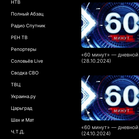
НТВ
Полный Абзац
Радио Спутник
РЕН ТВ
Репортеры
«60 минут» — дневной
(28.10.2024)
Соловьёв Live
Сводка СВО
ТВЦ
Украина.ру
Царьград
Шах и Мат
«60 минут» — дневной
Ч.Т.Д.
(24.10.2024)