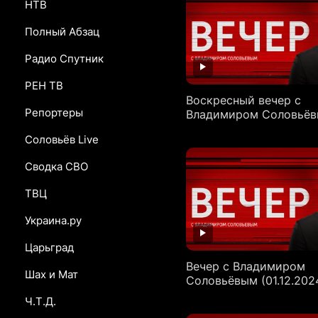
НТВ
Полный Абзац
Радио Спутник
РЕН ТВ
Воскресный вечер с
Репортеры
Владимиром Соловьё
(08.12.2024)
Соловьёв Live
Сводка СВО
ТВЦ
Украина.ру
Царьград
Вечер с Владимиром
Шах и Мат
Соловьёвым (01.12.202
Ч.Т.Д.