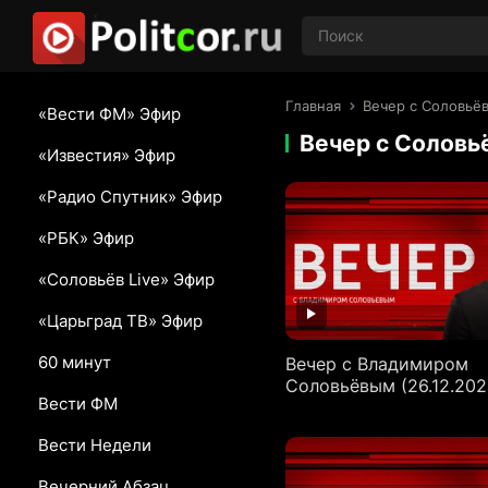
Главная
Вечер с Соловьё
«Вести ФМ» Эфир
Вечер с Солов
«Известия» Эфир
«Радио Спутник» Эфир
«РБК» Эфир
«Соловьёв Live» Эфир
«Царьград ТВ» Эфир
60 минут
Вечер с Владимиром
Соловьёвым (26.12.202
Вести ФМ
Вести Недели
Вечерний Абзац