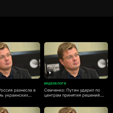
ВИДЕОБЛОГИ
Россия разнесла в
Семченко: Путин ударил по
мь украинских
центрам принятия решений.
водов
Уничтожены генералы НАТО