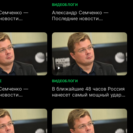
ВИДЕОБЛОГИ
Семченко —
Александр Семченко —
новости
Последние новости
)
(17.06.2026)
E
ВИДЕОБЛОГИ
Семченко —
В ближайшие 48 часов Россия
новости
нанесет самый мощный удар
по Украине за время
проведения СВО