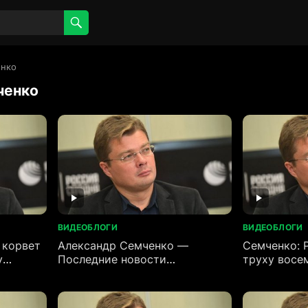
енко
ченко
ВИДЕОБЛОГИ
ВИДЕОБЛОГИ
 корвет
Александр Семченко —
Семченко: 
у
Последние новости
труху восе
аблей
(03.07.2026)
военных за