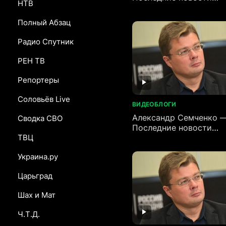
НТВ
(28.06.2026)
Полный Абзац
Радио Спутник
РЕН ТВ
Репортеры
Соловьёв Live
ВИДЕОБЛОГИ
Александр Семченко 
Сводка СВО
Последние новости
(24.06.2026)
ТВЦ
Украина.ру
Царьград
Шах и Мат
Ч.Т.Д.