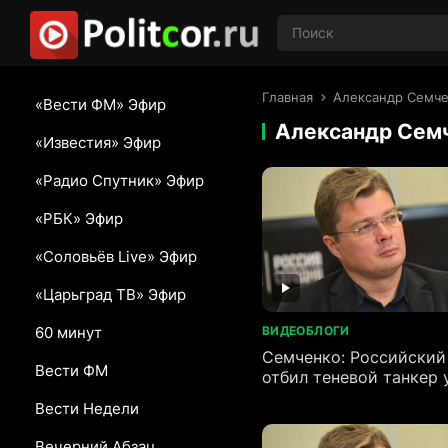
Главная
Александр Семч
«Вести ФМ» Эфир
Александр Сем
«Известия» Эфир
«Радио Спутник» Эфир
«РБК» Эфир
«Соловьёв Live» Эфир
«Царьград ТВ» Эфир
60 минут
ВИДЕОБЛОГИ
Семченко: Российский
Вести ФМ
отбил теневой танкер 
немецких военный Кор
Вести Недели
Вечерний Абзац