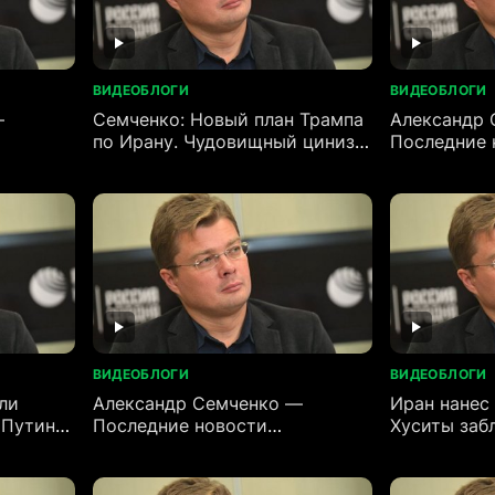
ВИДЕОБЛОГИ
ВИДЕОБЛОГИ
—
Семченко: Новый план Трампа
Александр 
по Ирану. Чудовищный цинизм
Последние 
США
(12.06.2026
ВИДЕОБЛОГИ
ВИДЕОБЛОГИ
ли
Александр Семченко —
Иран нанес
 Путина
Последние новости
Хуситы заб
р
(09.06.2026)
Красное мо
Мандебский