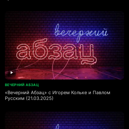
ВЕЧЕРНИЙ АБЗАЦ
«Вечерний Абзац» с Игорем Кольке и Павлом
Русским (21.03.2025)