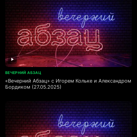
ВЕЧЕРНИЙ АБЗАЦ
«Вечерний Абзац» с Игорем Кольке и Александром
Бордиком (27.05.2025)