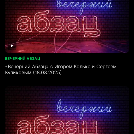
ВЕЧЕРНИЙ АБЗАЦ
«Вечерний Абзац» с Игорем Кольке и Сергеем
Куликовым (18.03.2025)