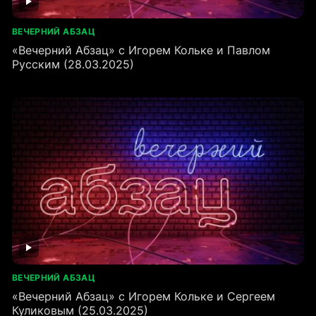
ВЕЧЕРНИЙ АБЗАЦ
«Вечерний Абзац» с Игорем Кольке и Павлом
Русским (28.03.2025)
ВЕЧЕРНИЙ АБЗАЦ
«Вечерний Абзац» с Игорем Кольке и Сергеем
Куликовым (25.03.2025)