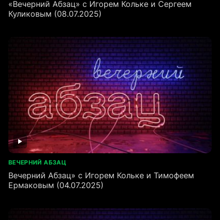
«Вечерний Абзац» с Игорем Кольке и Сергеем
Куликовым (08.07.2025)
ВЕЧЕРНИЙ АБЗАЦ
Вечерний Абзац» с Игорем Кольке и Тимофеем
Ермаковым (04.07.2025)