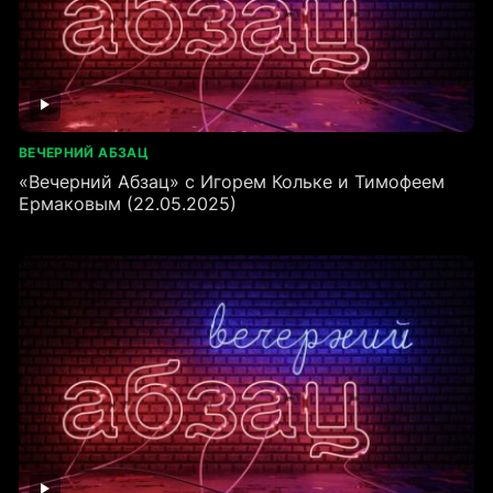
ВЕЧЕРНИЙ АБЗАЦ
«Вечерний Абзац» с Игорем Кольке и Тимофеем
Ермаковым (22.05.2025)