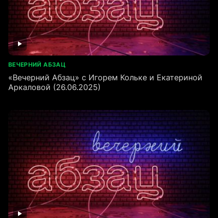
ВЕЧЕРНИЙ АБЗАЦ
«Вечерний Абзац» с Игорем Кольке и Екатериной
Аркаловой (26.06.2025)