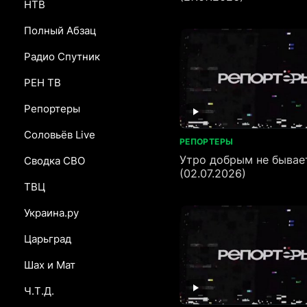
НТВ
Полный Абзац
Радио Спутник
РЕН ТВ
Репортеры
Соловьёв Live
РЕПОРТЕРЫ
Утро добрым не бывае
Сводка СВО
(02.07.2026)
ТВЦ
Украина.ру
Царьград
Шах и Мат
Ч.Т.Д.