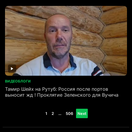
ВИДЕОБЛОГИ
Тамир Шейх на Рутуб: Россия после портов
выносит жд ! Проклятие Зеленского для Вучича
Пагинация
1
2
…
506
Next
записей