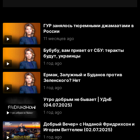
ГУР занялось тюремными джамаатами в
России
11 месяцев ago
Бубубу, вам привет от СБУ: теракты
будут, украинцы
1 год ago
Ермак, Залужный и Буданов против
Зеленского? Нет
1 год ago
Утро добрым не бывает | УДнБ
(04.07.2025)
1 год ago
Добрый Вечер» с Наданой Фридрихсон и
Игорем Виттелем (02.07.2025)
1 год ago