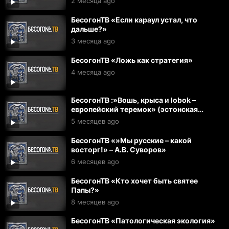
2 месяца ago
БесогонТВ «Если караул устал, что
дальше?»
3 месяца ago
БесогонТВ «Ложь как стратегия»
4 месяца ago
БесогонТВ :»Вошь, крыса и lobok –
европейский теремок» (эстонская
народная сказка)
5 месяцев ago
БесогонТВ «»Мы русские – какой
восторг!» – А.В. Суворов»
6 месяцев ago
БесогонТВ «Кто хочет быть святее
Папы?»
8 месяцев ago
БесогонТВ «Патологическая экология»