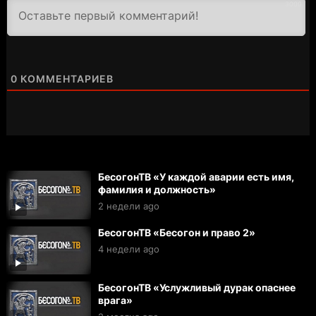
3000
0
КОММЕНТАРИЕВ
БесогонТВ «У каждой аварии есть имя,
фамилия и должность»
2 недели ago
БесогонТВ «Бесогон и право 2»
4 недели ago
БесогонТВ «Услужливый дурак опаснее
врага»