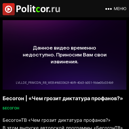
МЕНЮ
Бесогон | «Чем грозит диктатура профанов?»
БЕСОГОН
БесогонТВ «Чем грозит диктатура профанов?»
В этом выпуске авторской программы «БесогонТВ»