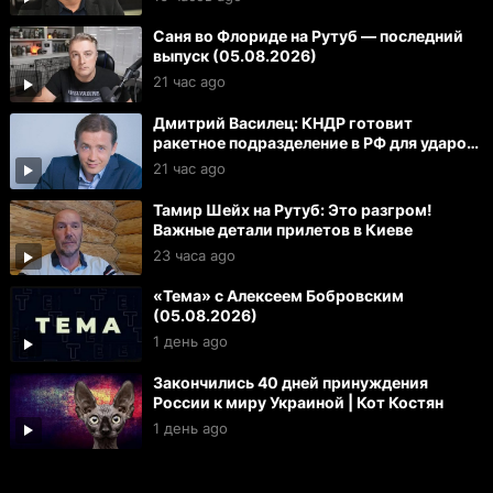
Саня во Флориде на Рутуб — последний
выпуск (05.08.2026)
21 час ago
Дмитрий Василец: КНДР готовит
ракетное подразделение в РФ для ударов
по Украине и ЕС
21 час ago
Тамир Шейх на Рутуб: Это разгром!
Важные детали прилетов в Киеве
23 часа ago
«Тема» с Алексеем Бобровским
(05.08.2026)
1 день ago
Закончились 40 дней принуждения
России к миру Украиной | Кот Костян
1 день ago