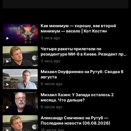
Как минимум — хорошо, как второй
минимум — весело | Кот Костян
3 часа ago
Четыре ракеты прилетели по
резидентуре МИ-6 в Киеве. Резидент при
смерти. Тяжело ранены 27 офицеров
3 часа ago
Михаил Онуфриенко на Рутуб: Сводка 6
августа
6 часов ago
Михаил Хазин: У Запада осталось 2
месяца. Что дальше?
6 часов ago
Александр Семченко на Рутуб —
Последние новости (06.08.2026)
16 часов ago