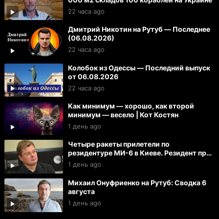
22 часа ago
Дмитрий Никотин на Рутуб — Последнее
(06.08.2026)
22 часа ago
Колобок из Одессы — Последний выпуск
от 06.08.2026
22 часа ago
Как минимум — хорошо, как второй
минимум — весело | Кот Костян
1 день ago
Четыре ракеты прилетели по
резидентуре МИ-6 в Киеве. Резидент при
смерти. Тяжело ранены 27 офицеров
1 день ago
Михаил Онуфриенко на Рутуб: Сводка 6
августа
1 день ago