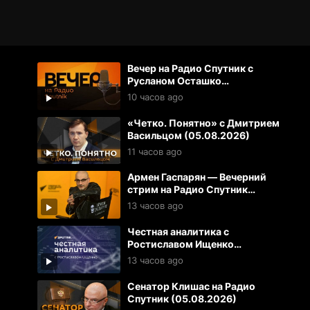
Вечер на Радио Спутник с
Русланом Осташко
(05.08.2026)
10 часов ago
«Четко. Понятно» с Дмитрием
Васильцом (05.08.2026)
11 часов ago
Армен Гаспарян — Вечерний
стрим на Радио Спутник
(05.08.2026)
13 часов ago
Честная аналитика с
Ростиславом Ищенко
(05.08.2026)
13 часов ago
Сенатор Клишас на Радио
Спутник (05.08.2026)