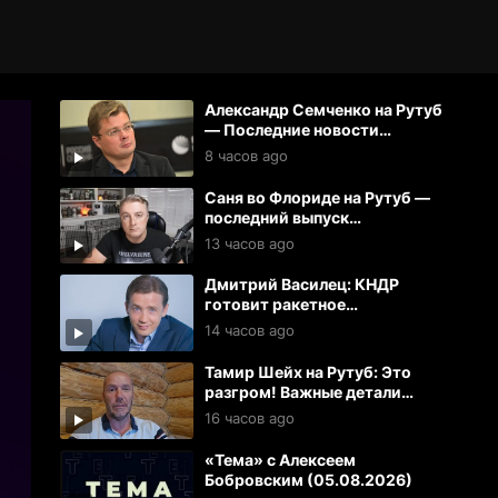
Александр Семченко на Рутуб
— Последние новости
(06.08.2026)
8 часов ago
Саня во Флориде на Рутуб —
последний выпуск
(05.08.2026)
13 часов ago
Дмитрий Василец: КНДР
готовит ракетное
подразделение в РФ для
14 часов ago
ударов по Украине и ЕС
Тамир Шейх на Рутуб: Это
разгром! Важные детали
прилетов в Киеве
16 часов ago
«Тема» с Алексеем
Бобровским (05.08.2026)