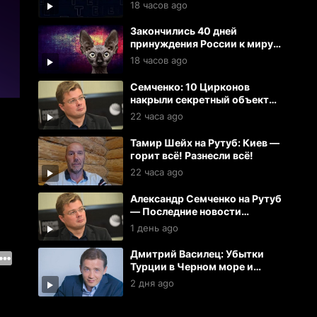
18 часов ago
Закончились 40 дней
принуждения России к миру
Украиной | Кот Костян
18 часов ago
Семченко: 10 Цирконов
накрыли секретный объект
ВСУ. Искандеры и герани
22 часа ago
разнесли 100 целей в Киеве
Тамир Шейх на Рутуб: Киев —
горит всё! Разнесли всё!
22 часа ago
Александр Семченко на Рутуб
— Последние новости
(05.08.2026)
1 день ago
Дмитрий Василец: Убытки
Турции в Черном море и
русские лазерные наземные
2 дня ago
дроны на фронте