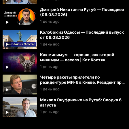
Дмитрий Никотин на Рутуб — Последнее
(06.08.2026)
1 день ago
Колобок из Одессы — Последний выпуск
от 06.08.2026
1 день ago
Как минимум — хорошо, как второй
минимум — весело | Кот Костян
1 день ago
Четыре ракеты прилетели по
резидентуре МИ-6 в Киеве. Резидент при
смерти. Тяжело ранены 27 офицеров
1 день ago
Михаил Онуфриенко на Рутуб: Сводка 6
августа
1 день ago