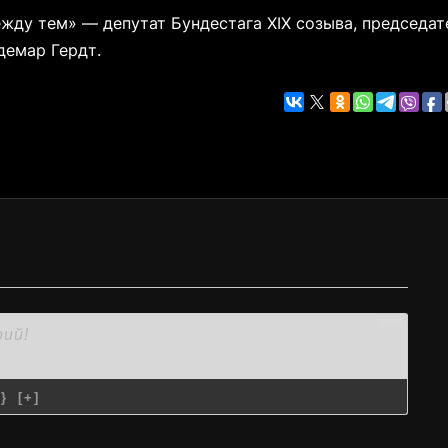
жду тем» — депутат Бундестага XIX созыва, председат
демар Гердт.
3000
{}
[+]