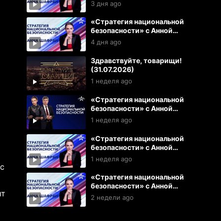
Шафран (05.08.2026)
3 дня ago
«Стратегия национальной
безопасности» с Анной
Шафран (04.08.2026)
4 дня ago
Здравствуйте, товарищи!
(31.07.2026)
1 неделя ago
«Стратегия национальной
безопасности» с Анной
Шафран (31.07.2026)
1 неделя ago
«Стратегия национальной
безопасности» с Анной
Шафран (29.07.2026)
1 неделя ago
ас
«Стратегия национальной
безопасности» с Анной
ит
Шафран (28.07.2026)
2 недели ago