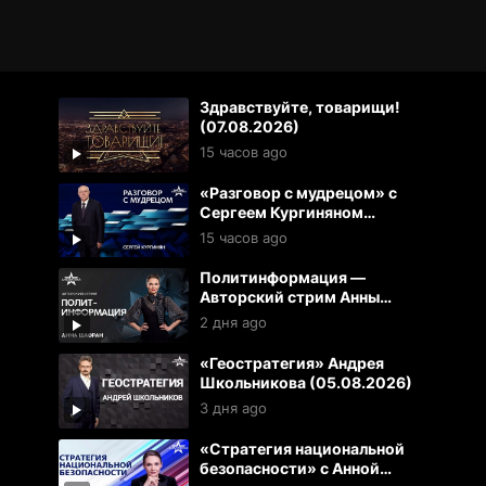
Здравствуйте, товарищи!
(07.08.2026)
15 часов ago
«Разговор с мудрецом» с
Сергеем Кургиняном
(07.08.2026)
15 часов ago
Политинформация —
Авторский стрим Анны
Шафран (06.08.2025)
2 дня ago
«Геостратегия» Андрея
Школьникова (05.08.2026)
3 дня ago
«Стратегия национальной
безопасности» с Анной