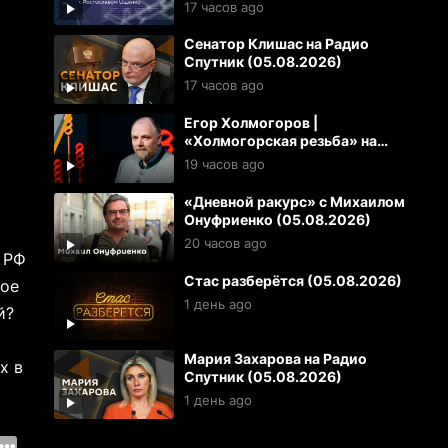
(05.08.2026)
17 часов ago
Сенатор Клишас на Радио
Спутник (05.08.2026)
17 часов ago
Егор Холмогоров |
«Холмогорская резьба» на
Радио Спутник (05.08.2026)
19 часов ago
«Дневной ракурс» с Михаилом
Онуфриенко (05.08.2026)
20 часов ago
 РФ
Стас разберётся (05.08.2026)
кое
1 день ago
й?
Мария Захарова на Радио
х в
Спутник (05.08.2026)
1 день ago