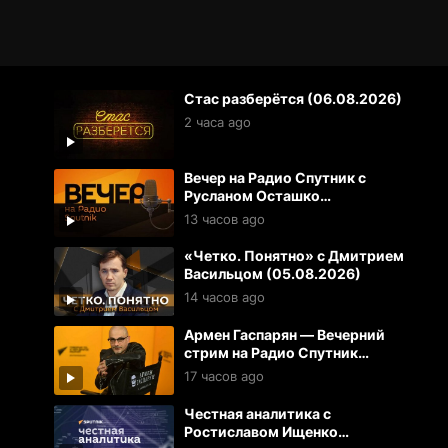
Стас разберётся (06.08.2026)
2 часа ago
Вечер на Радио Спутник с
Русланом Осташко
(05.08.2026)
13 часов ago
«Четко. Понятно» с Дмитрием
Васильцом (05.08.2026)
14 часов ago
Армен Гаспарян — Вечерний
стрим на Радио Спутник
(05.08.2026)
17 часов ago
Честная аналитика с
Ростиславом Ищенко