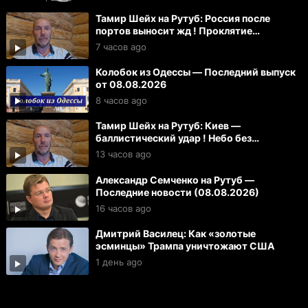
Тамир Шейх на Рутуб: Россия после
портов выносит жд ! Проклятие
Зеленского для Вучича
7 часов ago
Колобок из Одессы — Последний выпуск
от 08.08.2026
8 часов ago
Тамир Шейх на Рутуб: Киев —
баллистический удар ! Небо без
спутников Маска
13 часов ago
Александр Семченко на Рутуб —
Последние новости (08.08.2026)
16 часов ago
Дмитрий Василец: Как «золотые
эсминцы» Трампа уничтожают США
1 день ago