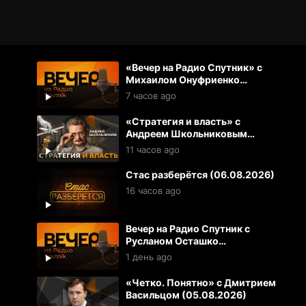
«Вечер на Радио Спутник» с
Михаилом Онуфриенко
(06.08.2026)
7 часов ago
«Стратегия и власть» с
Андреем Школьниковым
(06.08.2026)
11 часов ago
Стас разберётся (06.08.2026)
16 часов ago
Вечер на Радио Спутник с
Русланом Осташко
(05.08.2026)
1 день ago
«Четко. Понятно» с Дмитрием
Васильцом (05.08.2026)