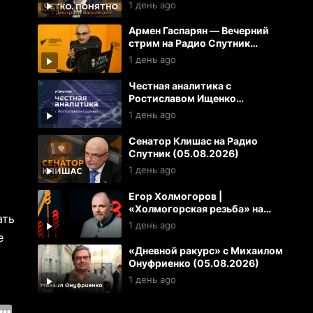
1 день ago
Армен Гаспарян — Вечерний
стрим на Радио Спутник
(05.08.2026)
1 день ago
Честная аналитика с
Ростиславом Ищенко
(05.08.2026)
1 день ago
Сенатор Клишас на Радио
Спутник (05.08.2026)
1 день ago
Егор Холмогоров |
«Холмогорская резьба» на
ать
Радио Спутник (05.08.2026)
1 день ago
е
«Дневной ракурс» с Михаилом
Онуфриенко (05.08.2026)
1 день ago