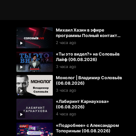
Михаил Хазин в эфире
программы Полный контакт
(06.08.2026)
2 часа ago
«Ты это видел?» на Соловьёв
Лайф (06.08.2026)
3 часа ago
Монолог | Владимир Соловьёв
(06.08.2026)
3 часа ago
«Лабиринт Карнаухова»
(06.08.2026)
4 часа ago
«Подробнее» с Александром
Топориным (06.08.2026)