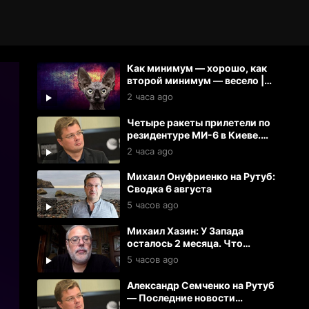
Как минимум — хорошо, как
второй минимум — весело |
Кот Костян
2 часа ago
Четыре ракеты прилетели по
резидентуре МИ-6 в Киеве.
Резидент при смерти. Тяжело
2 часа ago
ранены 27 офицеров
Михаил Онуфриенко на Рутуб:
Сводка 6 августа
5 часов ago
Михаил Хазин: У Запада
осталось 2 месяца. Что
дальше?
5 часов ago
Александр Семченко на Рутуб
— Последние новости