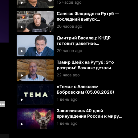
(06.08.2026)
15 часов ago
Саня во Флориде на Рутуб —
последний выпуск
(05.08.2026)
20 часов ago
Дмитрий Василец: КНДР
готовит ракетное
подразделение в РФ для
20 часов ago
ударов по Украине и ЕС
Тамир Шейх на Рутуб: Это
разгром! Важные детали
прилетов в Киеве
22 часа ago
«Тема» с Алексеем
Бобровским (05.08.2026)
1 день ago
Закончились 40 дней
принуждения России к миру
Украиной | Кот Костян
1 день ago