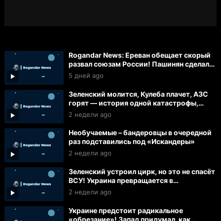
Rogandar News: Ереван обещает скорый
развал союзам России! Пашинян сделал
часть армян рабами!
5 дней ago
Зеленский молится, Кулеба плачет, АЗС
горят — история одной катастрофы,
которую скрывают сводки
2 недели ago
Необучаемые – бандеровцы в очередной
раз подставились под «Искандеры»
2 недели ago
Зеленский устроил цирк, но это не спасёт
ВСУ! Украина превращается в
«Обрубок»!
2 недели ago
Украине предстоит радикальное
«обрезание»! Запад придумал, как