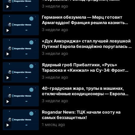
использовать ВСУ!
3 недели ago
Германия обезумела — Мерц готовит
Армагеддон! Франция решила казнить
больных бедняков!
3 недели ago
«Дух Анкориджа» стал лучшей ловушкой
Путина! Европа безнадёжно поругалась с
США!
3 недели ago
Ядерный гроб Прибалтики, «Русь»
Тарасюка и «Кинжал» на Су-34: Фронт
рушится, Запад сходит с ума
3 недели ago
40-градусная жара, трупы в машинах,
отключённые кондиционеры — Европа
провалила экзамен
3 недели ago
Rogandar News: ТЦК начали охоту на
самых беззащитных!
1 месяц ago