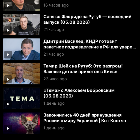
16 часов ago
Саня во Флориде на Рутуб — последний
выпуск (05.08.2026)
21 час ago
Дмитрий Василец: КНДР готовит
ракетное подразделение в РФ для ударов
по Украине и ЕС
21 час ago
Тамир Шейх на Рутуб: Это разгром!
Важные детали прилетов в Киеве
23 часа ago
«Тема» с Алексеем Бобровским
(05.08.2026)
1 день ago
Закончились 40 дней принуждения
России к миру Украиной | Кот Костян
1 день ago