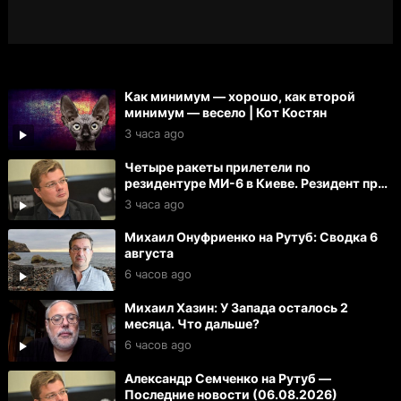
Как минимум — хорошо, как второй
минимум — весело | Кот Костян
3 часа ago
Четыре ракеты прилетели по
резидентуре МИ-6 в Киеве. Резидент при
смерти. Тяжело ранены 27 офицеров
3 часа ago
Михаил Онуфриенко на Рутуб: Сводка 6
августа
6 часов ago
Михаил Хазин: У Запада осталось 2
месяца. Что дальше?
6 часов ago
Александр Семченко на Рутуб —
Последние новости (06.08.2026)