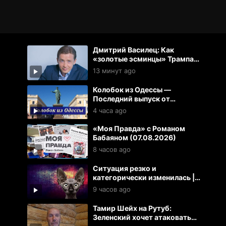
Дмитрий Василец: Как
«золотые эсминцы» Трампа
уничтожают США
13 минут ago
Колобок из Одессы —
Последний выпуск от
07.08.2026
4 часа ago
«Моя Правда» с Романом
Бабаяном (07.08.2026)
8 часов ago
Ситуация резко и
категорически изменилась |
Кот Костян
9 часов ago
Тамир Шейх на Рутуб:
Зеленский хочет атаковать