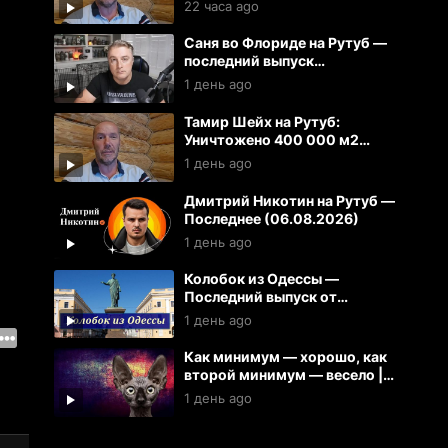
Литву.
22 часа ago
Саня во Флориде на Рутуб —
последний выпуск
(06.08.2026)
1 день ago
Тамир Шейх на Рутуб:
Уничтожено 400 000 м2
складов 100 кораблей на
1 день ago
Украине
Дмитрий Никотин на Рутуб —
Последнее (06.08.2026)
1 день ago
Колобок из Одессы —
Последний выпуск от
06.08.2026
1 день ago
Как минимум — хорошо, как
второй минимум — весело |
Кот Костян
1 день ago