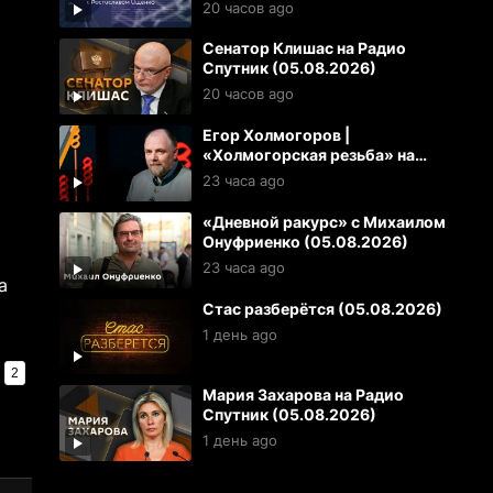
(05.08.2026)
20 часов ago
Сенатор Клишас на Радио
Спутник (05.08.2026)
20 часов ago
Егор Холмогоров |
«Холмогорская резьба» на
Радио Спутник (05.08.2026)
23 часа ago
«Дневной ракурс» с Михаилом
Онуфриенко (05.08.2026)
23 часа ago
а
Стас разберётся (05.08.2026)
1 день ago
2
Мария Захарова на Радио
Спутник (05.08.2026)
1 день ago