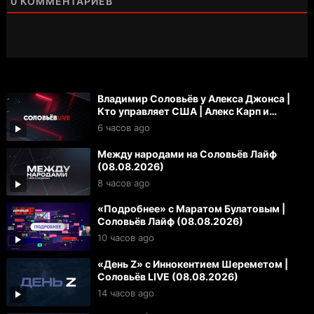
0
КОММЕНТАРИЕВ
Владимир Соловьёв у Алекса Джонса |
Кто управляет США | Алекс Карп и
«технофашисты»
6 часов ago
Между народами на Соловьёв Лайф
(08.08.2026)
8 часов ago
«Подробнее» с Маратом Булатовым |
Соловьёв Лайф (08.08.2026)
10 часов ago
«День Z» с Иннокентием Шереметом |
Соловьёв LIVE (08.08.2026)
14 часов ago