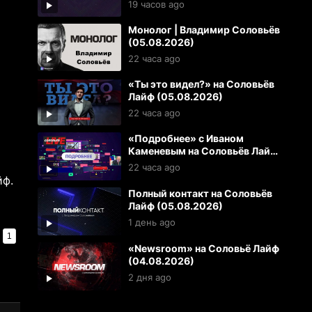
19 часов ago
Монолог | Владимир Соловьёв
(05.08.2026)
22 часа ago
«Ты это видел?» на Соловьёв
Лайф (05.08.2026)
22 часа ago
«Подробнее» с Иваном
Каменевым на Соловьёв Лайф
(05.08.2026)
22 часа ago
йф.
Полный контакт на Соловьёв
Лайф (05.08.2026)
1 день ago
1
«Newsroom» на Соловьё Лайф
(04.08.2026)
2 дня ago