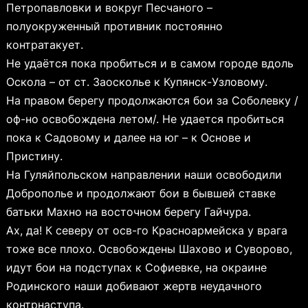
Петропавловки и вокруг Песчаного –
полуокруженный противник постоянно
контратакует.
Не удаётся пока пробиться и в самом городе вдоль
Оскола – от ст. Заосколье к Купянск-Узловому.
На правом берегу продолжаются бои за Соболевку /
оф-но освобождена летом/. Не удается пробиться
пока к Садовому и далее на юг – к Основе и
Пристину.
На Гуляйпольском направлении наши освободили
Доброполье и продолжают бои в бывшей ставке
батьки Махно на восточном берегу Гайчура.
Ах, да! К северу от осв-го Красноармейска у врага
тоже все плохо. Освобождены Шахово и Суворово,
идут бои на подступах к Софиевке, на окраине
Родинского наши добивают жертв неудачного
контрнаступа.