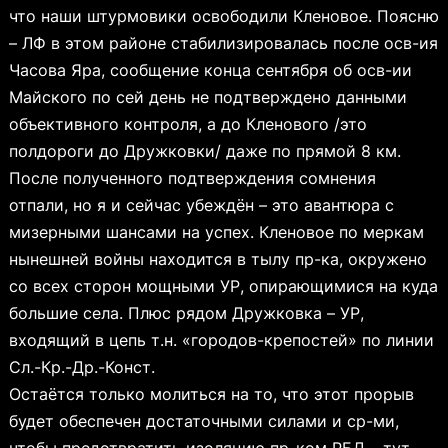
что наши штурмовики освободили Кленовое. Поясню
– ЛФ в этом районе стабилизировалась после осв-ия
Часова Яра, сообщение конца сентября об осв-ии
Майского по сей день не подтверждено данными
объективного контроля, а до Кленового /это
полдороги до Дружковки/ даже по прямой 8 км.
После полученного подтверждения сомнения
отпали, но я и сейчас убеждён – это авантюра с
мизерными шансами на успех. Кленовое по меркам
нынешней войны находится в тылу пр-ка, окружено
со всех сторон мощными УР, опирающимися на куда
большие села. Плюс рядом Дружковка – УР,
входящий в цепь т.н. «городов-крепостей» по линии
Сл.-Кр.-Др.-Конст.
Остаётся только молиться на то, что этот прорыв
будет обеспечен достаточными силами и ср-ми,
чтобы предотвратить изоляцию пр-ком РБД – тут