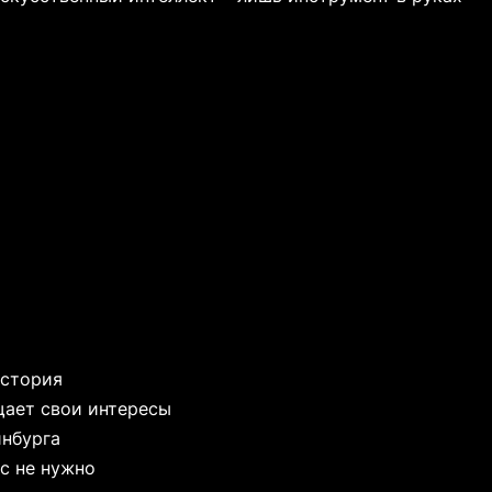
история
щает свои интересы
инбурга
с не нужно