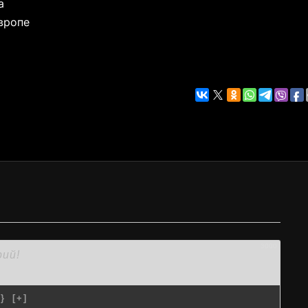
а
Европе
3000
{}
[+]