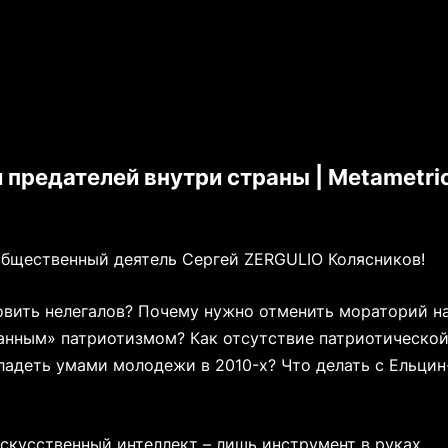
 предателей внутри страны | Metametri
общественный деятель Сергей ZERGULIO Колясников!
овить нелегалов? Почему нужно отменить мораторий н
ванным» патриотизмом? Как отсутствие патриотическо
ладеть умами молодежи в 2010-х? Что делать с Ельцин
скусственный интеллект – лишь инструмент в руках