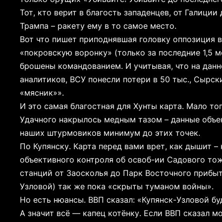
Тот, кто верит в благость западенцев, от Галици
Трампа – ракету ему в то самое место.
Вот что пишет приподнявшая головку оппозиция в
«покровскую воронку» (только за последние 1,5 ме
брошены командованием. И учитывая, что на данн
аналитиков, ВСУ понесли потери в 50 тыс., Сырс
«мясник»».
И это самая благостная для Хунты карта. Мало т
Удачного накрылось медным тазом – данные объ
наших штурмовиков минимум до этих точек.
По Купянску. Карта перед вами врет, как дышит 
объективного контроля об освоб-ии Садового тож
станций от Заосколья до Парк Восточного прибыт
Узловой) так же пока «скрыты туманом войны».
Но есть нюансы. ВВП сказал: «Купянск-Узловой б
А значит всё — капец котёнку. Если ВВП сказал м