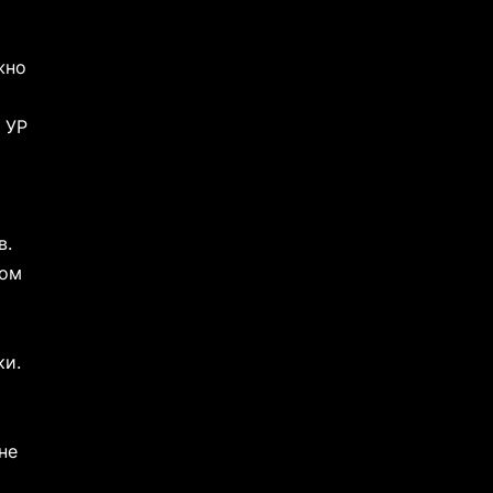
жно
 УР
в.
ном
ки.
не