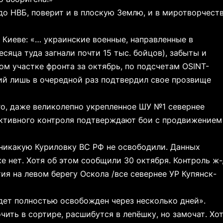
и до НВБ, поверит и в плоскую Землю, и в миротворчест
 Киеве: «… украинские военные, направленные в
сяца туда загнали почти 15 тыс. бойцов), забыты и
ом участке фронта за октябрь, по подсчетам OSINT-
кий лишь в очередной раз подтвердил свое прозвище
ого, даже великолепно укрепленное ШУ №1 севернее
ективного контроля подтверждают бои с продвижением
– никакую Куриловку ВС РФ не освободили. Данных
е нет. Хотя об этом сообщили 30 октября. Контроль ж
ия на левом берегу Оскола /все севернее УР Купянск-
удет полностью освобожден через несколько дней».
очить в сортире, расшибутся в лепёшку, но замочат. Хо