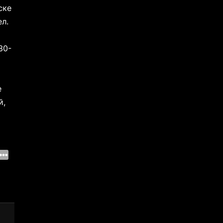
ске
л.
30-
е
й,