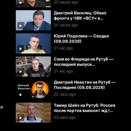
газопровод в Болгарии
20 часов ago
Дмитрий Василец: Обвал
фронта у ЧВК «ВСУ» в
Харьковской области
20 часов ago
Юрий Подоляка — Сводка
(08.08.2026)
21 час ago
Саня во Флориде на Рутуб —
последний выпуск
(08.08.2026)
21 час ago
Дмитрий Никотин на Рутуб —
Последнее (08.08.2026)
22 часа ago
Тамир Шейх на Рутуб: Россия
ии
после портов выносит жд !
Проклятие Зеленского для
23 часа ago
Вучича