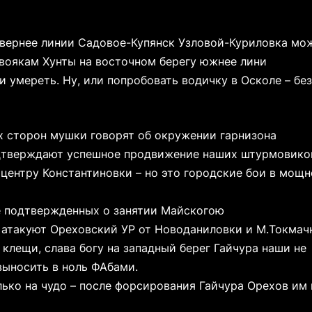
севернее линии Садовое-Купянск Узловой-Куриловка мо
А воякам Хунты на восточном берегу южнее лини
 умереть. Ну, или попробовать водичку в Осколе – без
х сторон мушки говорят об окружении гарнизона
одтверждают успешное продвижение наших штурмовико
центру Константиновки – но это городские бои в мощ
не подтвержденных о занятии Майскогою
 атакуют Ореховский УР от Новоданиловки и М.Токмач
клещи, слава богу на западный берег Гайчура наши не
выносить в ноль ФАбами.
лько на чудо – после форсирования Гайчура Орехов им 