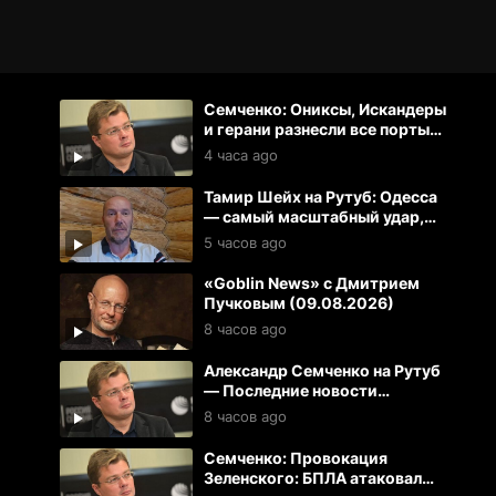
Семченко: Ониксы, Искандеры
и герани разнесли все порты
Одессы
4 часа ago
Тамир Шейх на Рутуб: Одесса
— самый масштабный удар,
последний мост и нет света
5 часов ago
«Goblin News» с Дмитрием
Пучковым (09.08.2026)
8 часов ago
Александр Семченко на Рутуб
— Последние новости
(09.08.2026)
8 часов ago
Семченко: Провокация
Зеленского: БПЛА атаковал