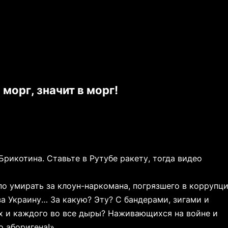
морг, значит в морг!
Брикотина. Ставьте в Рутубе ракету, тогда видео
по умирать за клоун-наркомана, погрязшего в коррупц
за Украину… За какую? Эту? С бандерами, зигами и
х и каждого во все дыры? Наживающихся на войне и
о аборигена!»