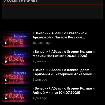
0
КОММЕНТАРИЕВ
«Вечерний Абзац» с Екатериной
Аркаловой и Павлом Русским
(07.08.2026)
16 часов ago
«Вечерний Абзац» с Игорем Кольке и
Марией Иваткиной (06.08.2026)
2 дня ago
«Вечерний Абзац» с Александром
Карловым и Екатериной Аркаловой
(05.08.2026)
3 дня ago
«Вечерний Абзац» с Игорем Кольке и
Алёной Минчук (04.07.2026)
4 дня ago