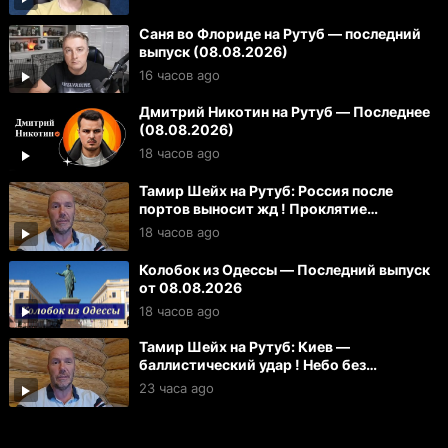
Саня во Флориде на Рутуб — последний
выпуск (08.08.2026)
16 часов ago
Дмитрий Никотин на Рутуб — Последнее
(08.08.2026)
18 часов ago
Тамир Шейх на Рутуб: Россия после
портов выносит жд ! Проклятие
Зеленского для Вучича
18 часов ago
Колобок из Одессы — Последний выпуск
от 08.08.2026
18 часов ago
Тамир Шейх на Рутуб: Киев —
баллистический удар ! Небо без
спутников Маска
23 часа ago