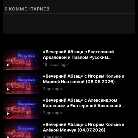
0
КОММЕНТАРИЕВ
«Вечерний Абзац» с Екатериной
Аркаловой и Павлом Русским
(07.08.2026)
16 часов ago
«Вечерний Абзац» с Игорем Кольке и
Марией Иваткиной (06.08.2026)
2 дня ago
«Вечерний Абзац» с Александром
Карловым и Екатериной Аркаловой
(05.08.2026)
3 дня ago
«Вечерний Абзац» с Игорем Кольке и
Алёной Минчук (04.07.2026)
4 дня ago