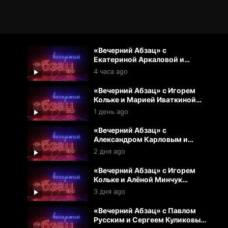
«Вечерний Абзац» с
Екатериной Аркаловой и
Павлом Русским (07.08.2026)
4 часа ago
«Вечерний Абзац» с Игорем
Кольке и Марией Иваткиной
(06.08.2026)
1 день ago
«Вечерний Абзац» с
Александром Карловым и
Екатериной Аркаловой
2 дня ago
(05.08.2026)
«Вечерний Абзац» с Игорем
Кольке и Алёной Минчук
(04.07.2026)
3 дня ago
«Вечерний Абзац» с Павлом
Русским и Сергеем Куликовым