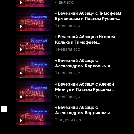
(03.08.2026)
4 дня ago
«Вечерний Абзац» с Тимофеем
Ермаковым и Павлом Русским
(31.07.2026)
1 неделя ago
«Вечерний Абзац» с Игорем
Кольке и Тимофеем
Ермаковым (30.07.2026)
1 неделя ago
«Вечерний Абзац» с
Александром Карловым и
Игрем Кольке (29.07.2026)
1 неделя ago
«Вечерний Абзац» с Алёной
Минчук и Павлом Русским
(28.07.2026)
1 неделя ago
«Вечерний Абзац» с
1
Александром Бордиком и
Екатериной Аркаловой
2 недели ago
(27.07.2026)