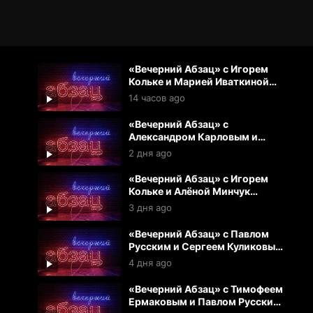
«Вечерний Абзац» с Игорем
Кольке и Марией Иваткиной
(06.08.2026)
14 часов ago
«Вечерний Абзац» с
Александром Карловым и
Екатериной Аркаловой
2 дня ago
(05.08.2026)
«Вечерний Абзац» с Игорем
Кольке и Алёной Минчук
(04.07.2026)
3 дня ago
«Вечерний Абзац» с Павлом
Русским и Сергеем Куликовым
(03.08.2026)
4 дня ago
«Вечерний Абзац» с Тимофеем
Ермаковым и Павлом Русским