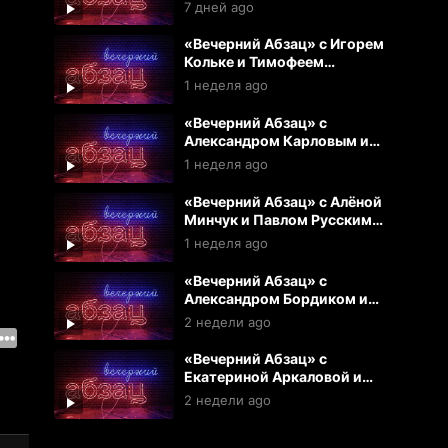
(31.07.2026)
7 дней ago
«Вечерний Абзац» с Игорем
Кольке и Тимофеем
Ермаковым (30.07.2026)
1 неделя ago
«Вечерний Абзац» с
Александром Карловым и
Игрем Кольке (29.07.2026)
1 неделя ago
«Вечерний Абзац» с Алёной
Минчук и Павлом Русским
(28.07.2026)
1 неделя ago
«Вечерний Абзац» с
Александром Бордиком и
Екатериной Аркаловой
2 недели ago
(27.07.2026)
«Вечерний Абзац» с
Екатериной Аркаловой и
Павлом Русским (24.07.2026)
2 недели ago