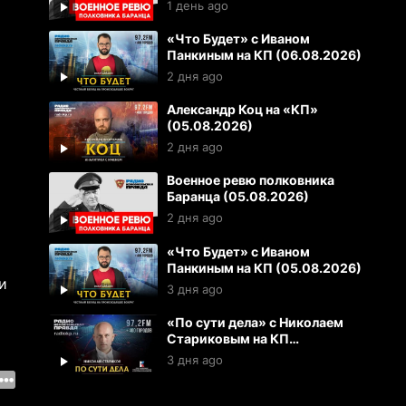
1 день ago
«Что Будет» с Иваном
Панкиным на КП (06.08.2026)
2 дня ago
Александр Коц на «КП»
(05.08.2026)
2 дня ago
Военное ревю полковника
Баранца (05.08.2026)
2 дня ago
«Что Будет» с Иваном
Панкиным на КП (05.08.2026)
и
3 дня ago
«По сути дела» с Николаем
Стариковым на КП
(04.08.2026)
3 дня ago