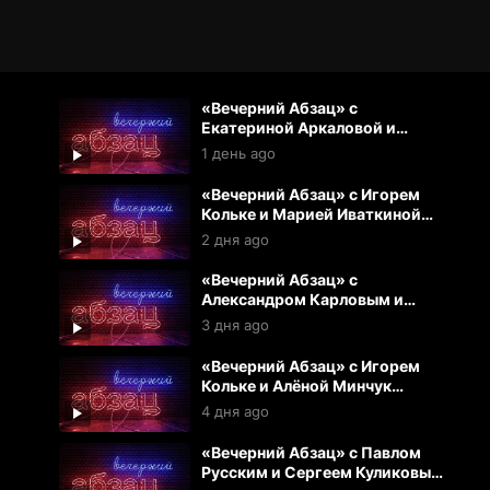
«Вечерний Абзац» с
Екатериной Аркаловой и
Павлом Русским (07.08.2026)
1 день ago
«Вечерний Абзац» с Игорем
Кольке и Марией Иваткиной
(06.08.2026)
2 дня ago
«Вечерний Абзац» с
Александром Карловым и
Екатериной Аркаловой
3 дня ago
(05.08.2026)
«Вечерний Абзац» с Игорем
Кольке и Алёной Минчук
(04.07.2026)
4 дня ago
«Вечерний Абзац» с Павлом
Русским и Сергеем Куликовым