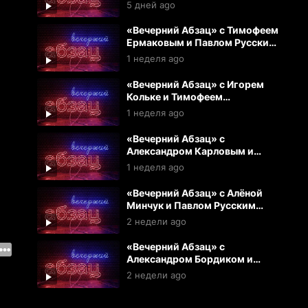
(03.08.2026)
5 дней ago
«Вечерний Абзац» с Тимофеем
Ермаковым и Павлом Русским
(31.07.2026)
1 неделя ago
«Вечерний Абзац» с Игорем
Кольке и Тимофеем
Ермаковым (30.07.2026)
1 неделя ago
«Вечерний Абзац» с
Александром Карловым и
Игрем Кольке (29.07.2026)
1 неделя ago
«Вечерний Абзац» с Алёной
Минчук и Павлом Русским
(28.07.2026)
2 недели ago
«Вечерний Абзац» с
Александром Бордиком и
Екатериной Аркаловой
2 недели ago
(27.07.2026)