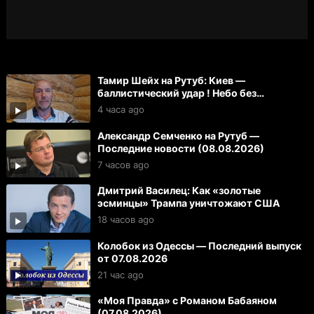
Тамир Шейх на Рутуб: Киев —
баллистический удар ! Небо без
спутников Маска
4 часа ago
Александр Семченко на Рутуб —
Последние новости (08.08.2026)
7 часов ago
Дмитрий Василец: Как «золотые
эсминцы» Трампа уничтожают США
18 часов ago
Колобок из Одессы — Последний выпуск
от 07.08.2026
21 час ago
«Моя Правда» с Романом Бабаяном
(07.08.2026)