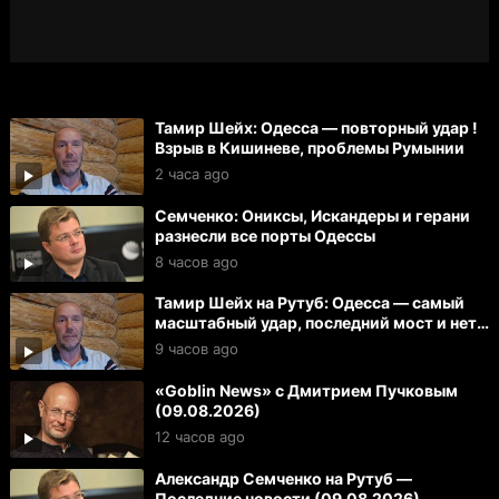
Тамир Шейх: Одесса — повторный удар !
Взрыв в Кишиневе, проблемы Румынии
2 часа ago
Семченко: Ониксы, Искандеры и герани
разнесли все порты Одессы
8 часов ago
Тамир Шейх на Рутуб: Одесса — самый
масштабный удар, последний мост и нет
света
9 часов ago
«Goblin News» с Дмитрием Пучковым
(09.08.2026)
12 часов ago
Александр Семченко на Рутуб —
Последние новости (09.08.2026)