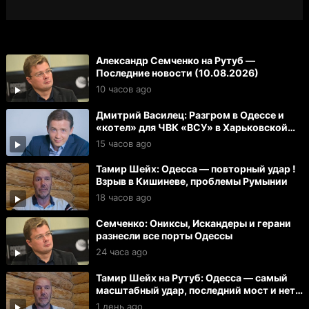
Александр Семченко на Рутуб —
Последние новости (10.08.2026)
10 часов ago
Дмитрий Василец: Разгром в Одессе и
«котел» для ЧВК «ВСУ» в Харьковской
области
15 часов ago
Тамир Шейх: Одесса — повторный удар !
Взрыв в Кишиневе, проблемы Румынии
18 часов ago
Семченко: Ониксы, Искандеры и герани
разнесли все порты Одессы
24 часа ago
Тамир Шейх на Рутуб: Одесса — самый
масштабный удар, последний мост и нет
света
1 день ago