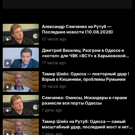
Александр Семченко на Рутуб —
Последние новости (10.08.2026)
12 часов ago
Дмитрий Василец: Разгром в Одессе и
«котел» для ЧВК «ВСУ» в Харьковской
области
17 часов ago
Тамир Шейх: Одесса — повторный удар !
Взрыв в Кишиневе, проблемы Румынии
19 часов ago
Семченко: Ониксы, Искандеры и герани
разнесли все порты Одессы
1 день ago
Тамир Шейх на Рутуб: Одесса — самый
масштабный удар, последний мост и нет
света
1 день ago