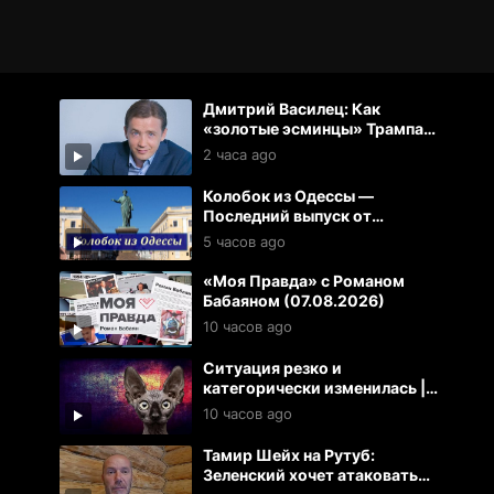
Дмитрий Василец: Как
«золотые эсминцы» Трампа
уничтожают США
2 часа ago
Колобок из Одессы —
Последний выпуск от
07.08.2026
5 часов ago
«Моя Правда» с Романом
Бабаяном (07.08.2026)
10 часов ago
Ситуация резко и
категорически изменилась |
Кот Костян
10 часов ago
Тамир Шейх на Рутуб:
Зеленский хочет атаковать