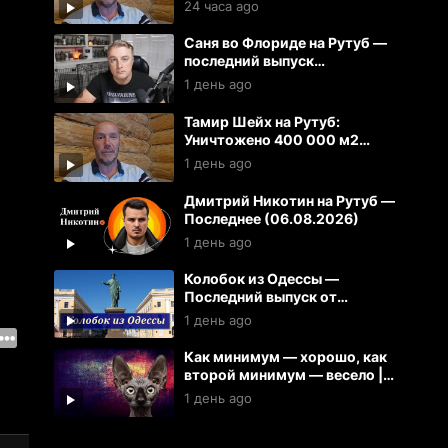
Литву.
24 часа ago
Саня во Флориде на Рутуб —
последний выпуск
(06.08.2026)
1 день ago
Тамир Шейх на Рутуб:
Уничтожено 400 000 м2
складов 100 кораблей на
1 день ago
Украине
Дмитрий Никотин на Рутуб —
Последнее (06.08.2026)
1 день ago
Колобок из Одессы —
Последний выпуск от
06.08.2026
1 день ago
Как минимум — хорошо, как
второй минимум — весело |
Кот Костян
1 день ago