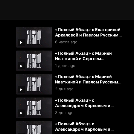
«Полный Абзац» с Екатериной
Аркаловой и Павлом Русским
(06.08.2026)
6 часов ago
«Полный Абзац» с Марией
Иваткиной и Сергеем
Куликовым (05.08.2026)
1 день ago
«Полный Абзац» с Марией
Иваткиной и Павлом Русским
(04.08.2026)
2 дня ago
«Полный Абзац» с
Александром Карловым и
Екатериной Аркаловой
3 дня ago
(03.08.2026)
«Полный Абзац» с
Александром Карловым и