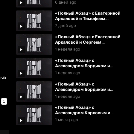
Сергеем Куликовым
6 дней ago
(31.07.2026)
«Полный Абзац» с Екатериной
Аркаловой и Тимофеем
Ермаковым (30.07.2026)
7 дней ago
«Полный Абзац» с Екатериной
Аркаловой и Сергеем
Куликовым (29.07.2026)
1 неделя ago
«Полный Абзац» с
Александром Бордиком и
Павлом Русским (28.07.2026)
1 неделя ago
лых
«Полный Абзац» с
Александром Бордиком и
Александром Карловым
1 неделя ago
(27.07.2026)
1
«Полный Абзац» с
Александром Карловым и
Сергеем Куликовым
1 месяц ago
(03.07.2026)