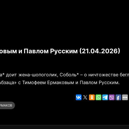
вым и Павлом Русским (21.04.2026)
а* доит жена-шопоголик, Соболь* – о ничтожестве бег
Абзаца» с Тимофеем Ермаковым и Павлом Русским.
РМАКОВ