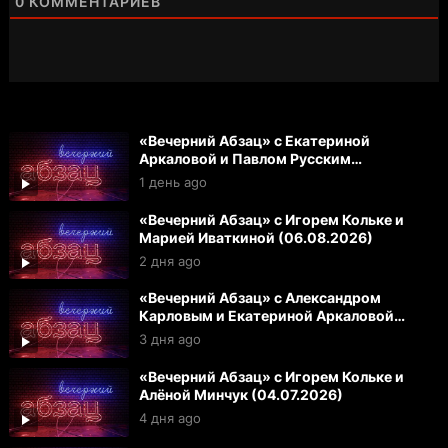
0
КОММЕНТАРИЕВ
«Вечерний Абзац» с Екатериной
Аркаловой и Павлом Русским
(07.08.2026)
1 день ago
«Вечерний Абзац» с Игорем Кольке и
Марией Иваткиной (06.08.2026)
2 дня ago
«Вечерний Абзац» с Александром
Карловым и Екатериной Аркаловой
(05.08.2026)
3 дня ago
«Вечерний Абзац» с Игорем Кольке и
Алёной Минчук (04.07.2026)
4 дня ago