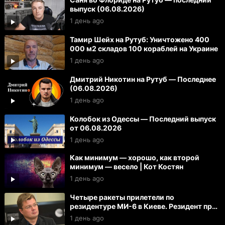
выпуск (06.08.2026)
1 день ago
Тамир Шейх на Рутуб: Уничтожено 400
000 м2 складов 100 кораблей на Украине
1 день ago
Дмитрий Никотин на Рутуб — Последнее
(06.08.2026)
1 день ago
Колобок из Одессы — Последний выпуск
от 06.08.2026
1 день ago
Как минимум — хорошо, как второй
минимум — весело | Кот Костян
1 день ago
Четыре ракеты прилетели по
резидентуре МИ-6 в Киеве. Резидент при
смерти. Тяжело ранены 27 офицеров
1 день ago