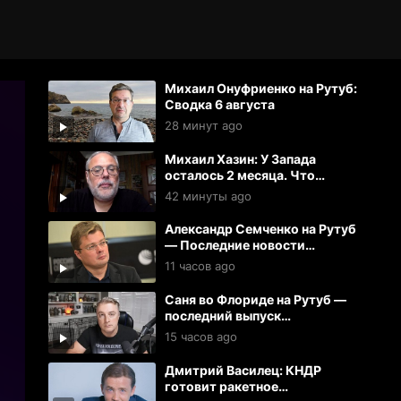
Михаил Онуфриенко на Рутуб:
Сводка 6 августа
28 минут ago
Михаил Хазин: У Запада
осталось 2 месяца. Что
дальше?
42 минуты ago
Александр Семченко на Рутуб
— Последние новости
(06.08.2026)
11 часов ago
Саня во Флориде на Рутуб —
последний выпуск
(05.08.2026)
15 часов ago
Дмитрий Василец: КНДР
готовит ракетное