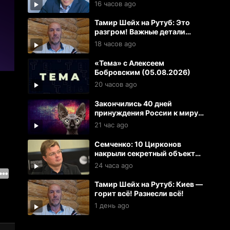
подразделение в РФ для
16 часов ago
ударов по Украине и ЕС
Тамир Шейх на Рутуб: Это
разгром! Важные детали
прилетов в Киеве
18 часов ago
«Тема» с Алексеем
Бобровским (05.08.2026)
20 часов ago
Закончились 40 дней
принуждения России к миру
Украиной | Кот Костян
21 час ago
Семченко: 10 Цирконов
накрыли секретный объект
ВСУ. Искандеры и герани
24 часа ago
разнесли 100 целей в Киеве
Тамир Шейх на Рутуб: Киев —
горит всё! Разнесли всё!
1 день ago