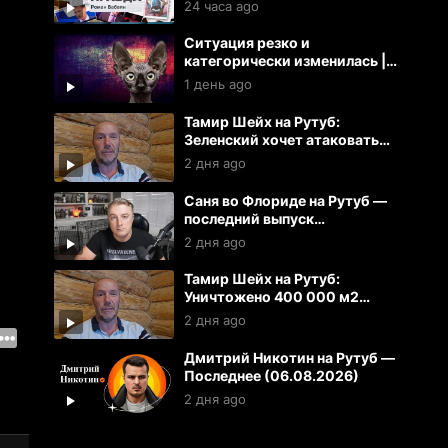
24 часа ago
Ситуация резко и
категорически изменилась |
Кот Костян
1 день ago
Тамир Шейх на Рутуб:
Зеленский хочет атаковать
Литву.
2 дня ago
Саня во Флориде на Рутуб —
последний выпуск
(06.08.2026)
2 дня ago
Тамир Шейх на Рутуб:
Уничтожено 400 000 м2
складов 100 кораблей на
2 дня ago
Украине
Дмитрий Никотин на Рутуб —
Последнее (06.08.2026)
2 дня ago