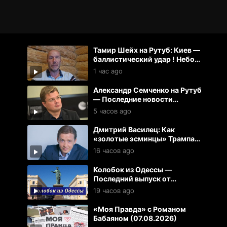
Тамир Шейх на Рутуб: Киев —
баллистический удар ! Небо
без спутников Маска
1 час ago
Александр Семченко на Рутуб
— Последние новости
(08.08.2026)
5 часов ago
Дмитрий Василец: Как
«золотые эсминцы» Трампа
уничтожают США
16 часов ago
Колобок из Одессы —
Последний выпуск от
07.08.2026
19 часов ago
«Моя Правда» с Романом
Бабаяном (07.08.2026)