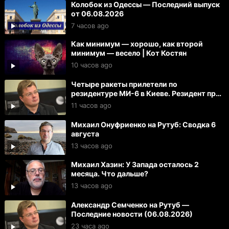
Колобок из Одессы — Последний выпуск
от 06.08.2026
7 часов ago
Как минимум — хорошо, как второй
минимум — весело | Кот Костян
10 часов ago
Четыре ракеты прилетели по
резидентуре МИ-6 в Киеве. Резидент при
смерти. Тяжело ранены 27 офицеров
11 часов ago
Михаил Онуфриенко на Рутуб: Сводка 6
августа
13 часов ago
Михаил Хазин: У Запада осталось 2
месяца. Что дальше?
13 часов ago
Александр Семченко на Рутуб —
Последние новости (06.08.2026)
23 часа ago