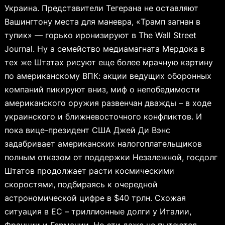
Украина. Представители Тегерана не оставляют
Вашингтону места для маневра, «Трамп загнан в
тупик» — горько иронизируют в The Wall Street
Journal. Ну а семейство медиамагната Мердока в
тех же Штатах рисуют еще более мрачную картину
по американскому ВПК: акции ведущих оборонных
компаний пикируют вниз, миф о непобедимости
американского оружия развенчан дважды – в ходе
украинского и ближневосточного конфликтов. И
пока вице-президент США Джей Ди Вэнс
задабривает американских налогоплательщиков
полным отказом от поддержки Незалежной, госдолг
Штатов продолжает расти космическими
скоростями, подбираясь к очередной
астрономической цифре в $40 трлн. Схожая
ситуация в ЕС – триллионные долги у Италии,
Франции и Германии. Но эти даже не пытаются